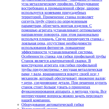
угла металлическому профилю. Оборудование
востребовано в промышленной сфере, широко
используется хозяевами приусадебных
территорий. Применение станка позволяет
согнуть трубу строго по определенным
параметрам, облегчить монтаж изделия. С
помощью агрегата устанавливают оптимальное
направление поворота, при этом рационально
используя площадь. Среди преимуществ станка –
лояльная цена, отсутствие необходимости
использования фитингов, повышение
эффективности устанавливаемой системы.
Особенности станка для гибки профильной трубы
Станок является альтернативой сварки. В
конструкции агрегата для гибки профильной
трубы предусмотрены: • несущая металлическая
рама; • вала, вращающиеся вокруг своей оси; •
механизм, который обеспечивает движение валов;
• цепи, соединяющие детали. При решении купить
станок стоит больше узнать о принципах
функционирования аппарата, о методах ухода. Все
интересующие вопросы можно задать персоналу
нашей компании.
Оборудование автоматической гибки
Угловысечной станок