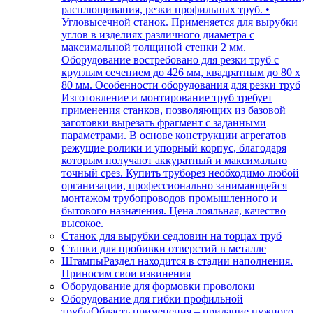
расплющивания, резки профильных труб. •
Угловысечной станок. Применяется для вырубки
углов в изделиях различного диаметра с
максимальной толщиной стенки 2 мм.
Оборудование востребовано для резки труб с
круглым сечением до 426 мм, квадратным до 80 х
80 мм. Особенности оборудования для резки труб
Изготовление и монтирование труб требует
применения станков, позволяющих из базовой
заготовки вырезать фрагмент с заданными
параметрами. В основе конструкции агрегатов
режущие ролики и упорный корпус, благодаря
которым получают аккуратный и максимально
точный срез. Купить труборез необходимо любой
организации, профессионально занимающейся
монтажом трубопроводов промышленного и
бытового назначения. Цена лояльная, качество
высокое.
Станок для вырубки седловин на торцах труб
Станки для пробивки отверстий в металле
Штампы
Раздел находится в стадии наполнения.
Приносим свои извинения
Оборудование для формовки проволоки
Оборудование для гибки профильной
трубы
Область применения – придание нужного