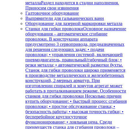
металла
Раздел находится в стадии наполнения.
Приносим свои извинения
Галтовочное оборудование
Выпрямители для гальванических ванн
Оборудование для лазерной маркировки металла
Станки для гибки проволоки
Основное назначение
оборудования – автоматическое сгибание
проволоки. В конструкции аппарата
предусмотрено 3 сервопривода, предназначенных
для решения следующих задач: • подачи
проволоки; • управления системой, включающей
пневмодвигатель, правильный/гибочный блок; •
резки металла; • автоматической размотки бухты.
Станок для гибки проволоки широко применяется
в производстве металлических и железобетонных
конструкций, 2-мерных арматур. При
изготовлении спиралей и хомутов агрегат может
работать в проталкивающем режиме. Особенности
станков для гибки проволоки Несколько причин
купить оборудование: • быстрый процесс сгибания
проволоки; • простое обслуживание станка; •
безопасность работы; • высокая точность гибки; •
бесперебойное круглосуточное
функционирование; • лояльная цена. Среди
преимуществ станка для сгибания проволоки –