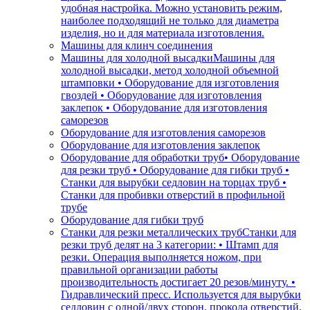
удобная настройка. Можно установить режим,
наиболее подходящий не только для диаметра
изделия, но и для материала изготовления.
Машины для клинч соединения
Машины для холодной высадки
Машины для
холодной высадки, метод холодной объемной
штамповки • Оборудование для изготовления
гвоздей • Оборудование для изготовления
заклепок • Оборудование для изготовления
саморезов
Оборудование для изготовления саморезов
Оборудование для изготовления заклепок
Оборудование для обработки труб
• Оборудование
для резки труб • Оборудование для гибки труб •
Станки для вырубки седловин на торцах труб •
Станки для пробивки отверстий в профильной
трубе
Оборудование для гибки труб
Станки для резки металлических труб
Станки для
резки труб делят на 3 категории: • Штамп для
резки. Операция выполняется ножом, при
правильной организации работы
производительность достигает 20 резов/минуту. •
Гидравлический пресс. Используется для вырубки
седловин с одной/двух сторон, прокола отверстий,